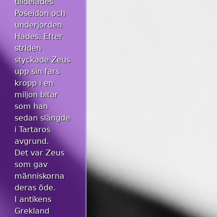
tilldelades
Poseidon och
underjorden
Hades. Efter
striden
styckade Zeus
upp sin fars
kropp i en
miljon bitar
som han
sedan slängde
i Tartaros
avgrund.
Det var Zeus
som gav
människorna
deras öde.
I antikens
Grekland