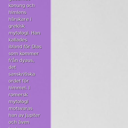
konung och
himlens
härskare i
grekisk
mytologi. Han
kallades
ibland för Dias
som kommer
från dyaus,
det
sanskritiska
ordet för
himmel. I
romersk
mytologi
motsvaras
han av Jupiter
och även