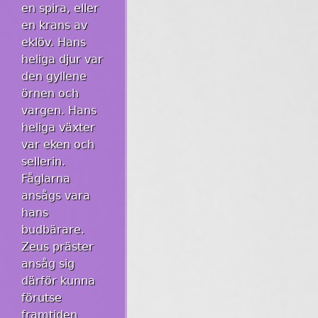
en spira, eller
en krans av
eklöv. Hans
heliga djur var
den gyllene
örnen och
vargen. Hans
heliga växter
var eken och
sellerin.
Fåglarna
ansågs vara
hans
budbärare.
Zeus präster
ansåg sig
därför kunna
förutse
framtiden