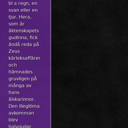
bl a regn, en
svan eller en
tjur. Hera,
som är
äktenskapets
gudinna, fick
ändå reda på
Zeus
kärleksaffärer
och
hämnades
gruvligen på
många av
hans
älskarinnor.
Den illegitima
avkomman
blev
halvgudar.