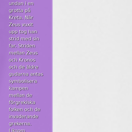
undan i en
grotta på
Kreta. När
Zeus vuxit
upp tog han
strid med sin
far. Striden
mellan Zeus
och Kronos
och de äldre
gudarna antas
symbolisera
kampen
mellan de
förgrekiska
folken och de
invaderande
grekerna.
Liksom