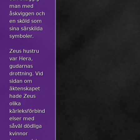
man med
åskviggen och
en sköld som
sina särskilda
symboler.
Zeus hustru
var Hera,
gudarnas
drottning. Vid
sidan om
äktenskapet
hade Zeus
olika
kärleksförbind
elser med
såväl dödliga
kvinnor