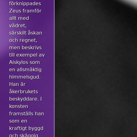
förknippades
Zeus framför
allt med
vädret,
särskilt åskan
och regnet,
men beskrivs
till exempel av
Aiskylos som
en allsmäktig
himmelsgud.
Han är
åkerbrukets
beskyddare. I
konsten
framställs han
som en
kraftigt byggd
och skäggig