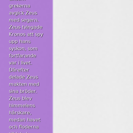
grekerna
avgick Zeus
med segern.
Zeus tvingade
Kronos att spy
upp hans
syskon, som
fortfarande
var i livet.
Därefter
delade Zeus
makten med
sina bröder.
Zeus blev
himmelens
härskare,
medan havet
och floderna