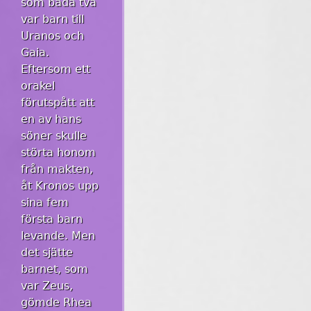
som båda två
var barn till
Uranos och
Gaia.
Eftersom ett
orakel
förutspått att
en av hans
söner skulle
störta honom
från makten,
åt Kronos upp
sina fem
första barn
levande. Men
det sjätte
barnet, som
var Zeus,
gömde Rhea