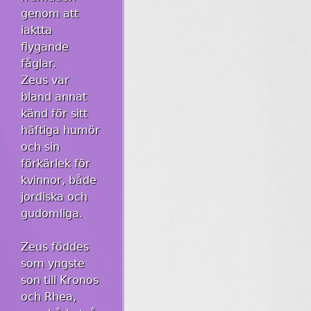
genom att
iaktta
flygande
fåglar.
Zeus var
bland annat
känd för sitt
häftiga humör
och sin
förkärlek för
kvinnor, både
jordiska och
gudomliga.
Zeus föddes
som yngste
son till Kronos
och Rhea,