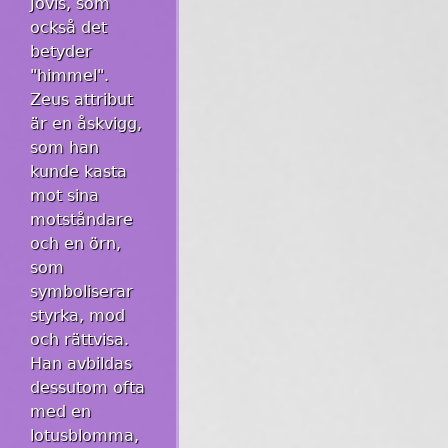
Jovis, som
också det
betyder
"himmel".
Zeus attribut
är en åskvigg,
som han
kunde kasta
mot sina
motståndare
och en örn,
som
symboliserar
styrka, mod
och rättvisa.
Han avbildas
dessutom ofta
med en
lotusblomma,