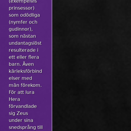
(exempelvis
prinsessor)
som odödliga
(nymfer och
gudinnor),
som nästan
undantagslöst
resulterade i
ett eller flera
barn. Även
kärleksförbind
elser med
män förekom.
För att lura
Hera
förvandlade
sig Zeus
under sina
snedsprång till